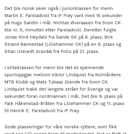
Det ble norsk seier også i juniorklassen for menn.
Martin E. Farstadvoll fra IF Frøy vant med 15 sekunder
på Hugo Sandin i mål. Nichlas Øveraasen fra Soon CK
ble nr. 5, minuttet etter Farstadvoll. Deretter fulgte
Jonas Kind Høydahl fra Sande SK på 6. plass, Birk
Strand Rønnestad (Lillehammer CK) på en 8. plass og
Stian Ustvedt Gravdal fra Follo på 21. plass.
I eliteklassen for menn ble det et spennende
spurtoppgjør mellom Viktor Lindquist fra Kolmårdens
MTB Klubb og Mats Tubaas Glende fra Soon CK.
Lindquist trakk det lengste strået for Sverige og var
sekundet foran nordmannen i mål. Det ble 9. plass på
Falk Håkenstad-Bråten fra Lillehammer CK og 11. plass
til Henrik E. Farstadvoll fra IF Frøy.
Gode plasseringer for våre norske ryttere, som fikk
med seg UCI poeng hjem til moderlandet. Det er flott at