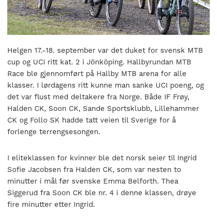
nasjonalt
til
å
bli
en
Helgen 17.-18. september var det duket for svensk MTB
folkesport.
cup og UCI ritt kat. 2 i Jönköping. Hallbyrundan MTB
Race ble gjennomført på Hallby MTB arena for alle
klasser. I lørdagens ritt kunne man sanke UCI poeng, og
det var flust med deltakere fra Norge. Både IF Frøy,
Halden CK, Soon CK, Sande Sportsklubb, Lillehammer
CK og Follo SK hadde tatt veien til Sverige for å
forlenge terrengsesongen.
I eliteklassen for kvinner ble det norsk seier til Ingrid
Sofie Jacobsen fra Halden CK, som var nesten to
minutter i mål før svenske Emma Belforth. Thea
Siggerud fra Soon CK ble nr. 4 i denne klassen, drøye
fire minutter etter Ingrid.