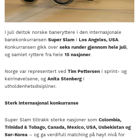
nasjonalt
til
å
bli
en
I juli deltok norske baneryttere i den internasjonale
folkesport.
banekonkurransen
Super Slam
i
Los Angeles, USA
.
Konkurransen gikk over
seks runder gjennom hele juli
,
og samlet ryttere fra hele
15 nasjoner
.
Norge var representert ved
Tim Pettersen
i sprint- og
keirinøvelsene, og
Anita Stenberg
i
utholdenhetsdisipliner.
Sterk internasjonal konkurranse
Super Slam tiltrakk sterke nasjoner som
Colombia,
Trinidad & Tobago, Canada, Mexico, USA, Usbekistan og
Sør-Korea
– og ga verdifull matching på høyt nivå for