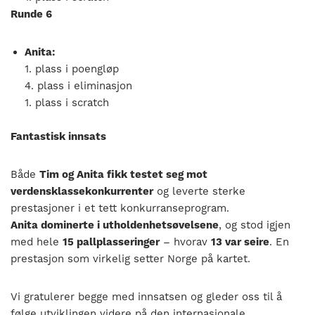
Runde 6
Anita:
1. plass i poengløp
4. plass i eliminasjon
1. plass i scratch
Fantastisk innsats
Både
Tim og Anita fikk testet seg mot
verdensklassekonkurrenter
og leverte sterke
prestasjoner i et tett konkurranseprogram.
Anita dominerte i utholdenhetsøvelsene
, og stod igjen
med hele
15 pallplasseringer
– hvorav
13 var seire
. En
prestasjon som virkelig setter Norge på kartet.
Vi gratulerer begge med innsatsen og gleder oss til å
følge utviklingen videre på den internasjonale