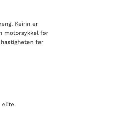
eng. Keirin er
en motorsykkel før
 hastigheten før
elite.