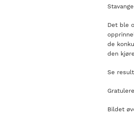
Stavange
Det ble o
opprinnel
de konkur
den kjøre
Se result
Gratulere
Bildet øv