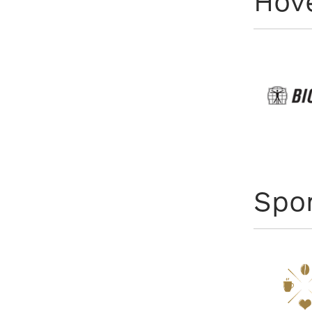
Hov
Spo