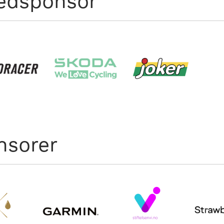
edsponsor
nsorer