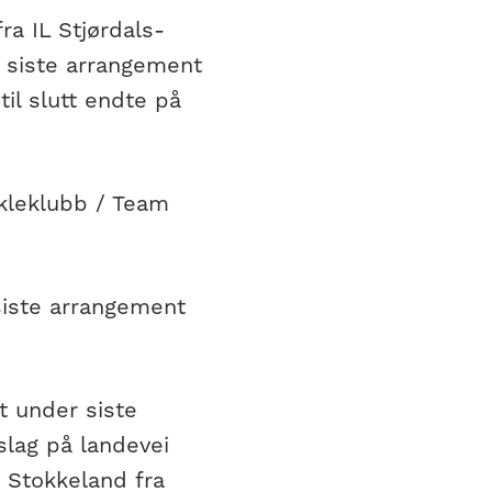
ra IL Stjørdals-
 siste arrangement
il slutt endte på
ykleklubb / Team
 siste arrangement
lt under siste
slag på landevei
Stokkeland fra