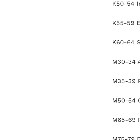
K50-54 In
K55-59 El
K60-64 Si
M30-34 A
M35-39 P
M50-54 O
M65-69 R
M75-79 F