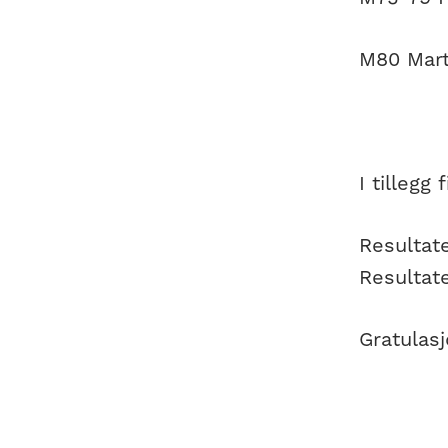
M80 Mart
I tillegg
Resultate
Resultat
Gratulasj