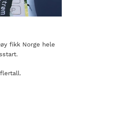
røy fikk Norge hele
start.
lertall.