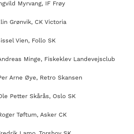
gvild Myrvang, IF Frøy
in Grønvik, CK Victoria
ssel Vien, Follo SK
ndreas Minge, Fiskeklev Landevejsclub
er Arne Øye, Retro Skansen
le Petter Skårås, Oslo SK
oger Tøftum, Asker CK
redrik Lamo, Torshov SK