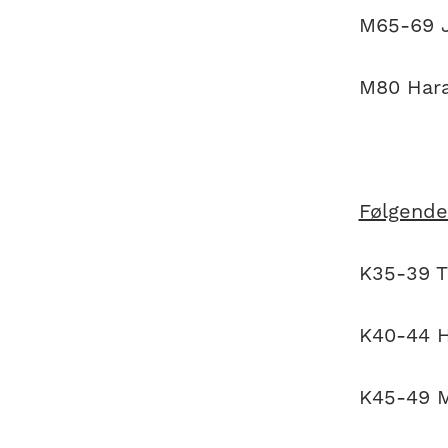
M65-69 J
M80 Hara
Følgende
K35-39 T
K40-44 H
K45-49 M