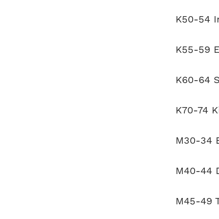
K50-54 In
K55-59 El
K60-64 Si
K70-74 K
M30-34 E
M40-44 D
M45-49 T