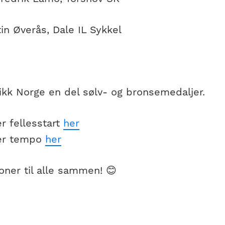
in Øverås, Dale IL Sykkel
 fikk Norge en del sølv- og bronsemedaljer.
r fellesstart
her
er tempo
her
oner til alle sammen! 😊