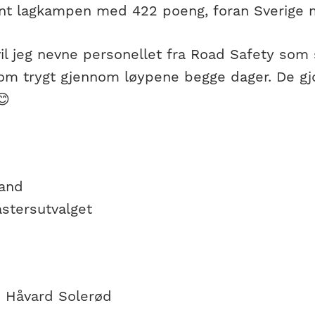
nt lagkampen med 422 poeng, foran Sverige 
 vil jeg nevne personellet fra Road Safety som 
kom trygt gjennom løypene begge dager. De gjo
😊
and
stersutvalget
: Håvard Solerød