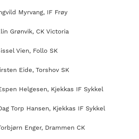
gvild Myrvang, IF Frøy
in Grønvik, CK Victoria
ssel Vien, Follo SK
irsten Eide, Torshov SK
spen Helgesen, Kjekkas IF Sykkel
ag Torp Hansen, Kjekkas IF Sykkel
orbjørn Enger, Drammen CK