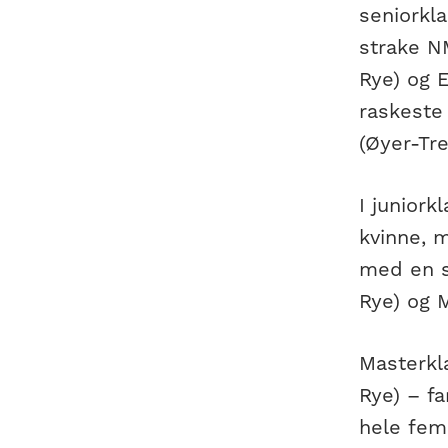
seniorkl
strake NM
Rye) og E
raskeste 
(Øyer-Tre
I junior
kvinne, 
med en s
Rye) og 
Masterkl
Rye) – fa
hele fem 