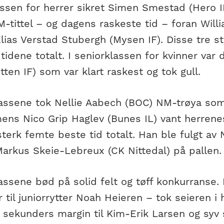
assen for herrer sikret Simen Smestad (Hero I
-tittel – og dagens raskeste tid – foran Will
lias Verstad Stubergh (Mysen IF). Disse tre s
tidene totalt. I seniorklassen for kvinner va
tten IF) som var klart raskest og tok gull.
klassene tok Nellie Aabech (BOC) NM-trøya so
mens Nico Grip Haglev (Bunes IL) vant herrene
terk femte beste tid totalt. Han ble fulgt av
Markus Skeie-Lebreux (CK Nittedal) på pallen.
assene bød på solid felt og tøff konkurranse.
r til juniorrytter Noah Heieren – tok seieren 
sekunders margin til Kim-Erik Larsen og syv s