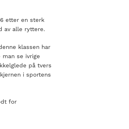
6 etter en sterk
av alle ryttere.
 denne klassen har
 man se ivrige
ykkelglede på tvers
 kjernen i sportens
odt for