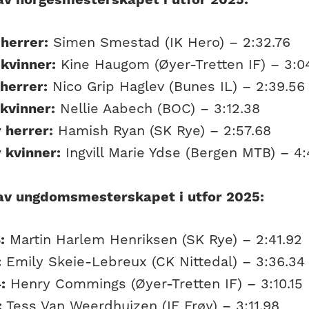
herrer:
Simen Smestad (IK Hero) – 2:32.76
 kvinner:
Kine Haugom (Øyer-Tretten IF) – 3:0
herrer:
Nico Grip Haglev (Bunes IL) – 2:39.56
 kvinner:
Nellie Aabech (BOC) – 3:12.38
 herrer:
Hamish Ryan (SK Rye) – 2:57.68
 kvinner:
Ingvill Marie Ydse (Bergen MTB) – 4:
av ungdomsmesterskapet i utfor 2025:
:
Martin Harlem Henriksen (SK Rye) – 2:41.92
:
Emily Skeie-Lebreux (CK Nittedal) – 3:36.34
:
Henry Commings (Øyer-Tretten IF) – 3:10.15
:
Tess Van Weerdhuizen (IF Frøy) – 3:11.98