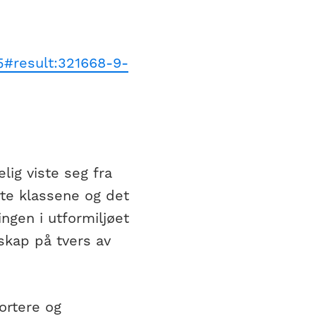
5#result:321668-9-
lig viste seg fra
te klassene og det
ngen i utformiljøet
sskap på tvers av
ortere og