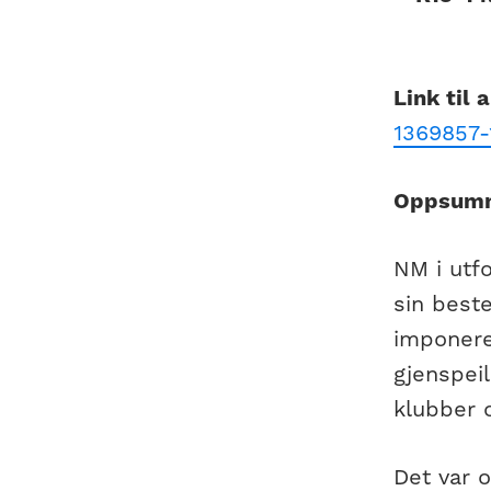
Link til 
1369857-
Oppsumm
NM i utfo
sin best
imponeren
gjenspeil
klubber o
Det var o