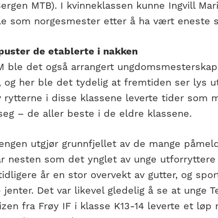
ergen MTB). I kvinneklassen kunne Ingvill Mar
le som norgesmester etter å ha vært eneste s
puster de etablerte i nakken
 ble det også arrangert ungdomsmesterskap 
 og her ble det tydelig at fremtiden ser lys ut
rytterne i disse klassene leverte tider som m
eg – de aller beste i de eldre klassene.
engen utgjør grunnfjellet av de mange påmeld
ar nesten som det ynglet av unge utforrytter
idligere år en stor overvekt av gutter, og spo
e jenter. Det var likevel gledelig å se at unge 
en fra Frøy IF i klasse K13-14 leverte et løp