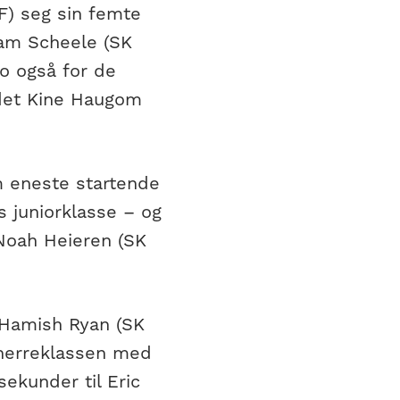
F) seg sin femte
iam Scheele (SK
to også for de
r det Kine Haugom
m eneste startende
s juniorklasse – og
 Noah Heieren (SK
 Hamish Ryan (SK
i herreklassen med
ekunder til Eric