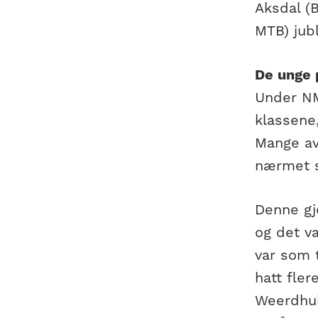
Aksdal (B
MTB) jub
De unge 
Under NM
klassene,
Mange av 
nærmet s
Denne gj
og det v
var som t
hatt fler
Weerdhuiz