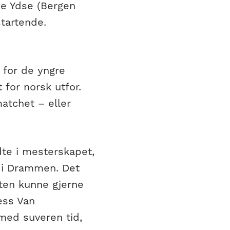
ie Ydse (Bergen
tartende.
for de yngre
 for norsk utfor.
atchet – eller
te i mesterskapet,
e i Drammen. Det
rten kunne gjerne
Tess Van
 med suveren tid,