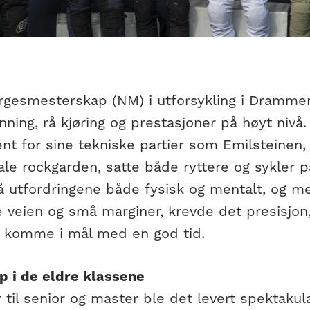
rgesmesterskap (NM) i utforsykling i Drammen
ning, rå kjøring og prestasjoner på høyt niv
ent for sine tekniske partier som Emilsteinen,
le rockgarden, satte både ryttere og sykler på
å utfordringene både fysisk og mentalt, og m
e veien og små marginer, krevde det presisjon
å komme i mål med en god tid.
p i de eldre klassene
r til senior og master ble det levert spektakulæ