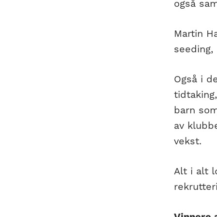
også sam
Martin H
seeding, 
Også i de
tidtakin
barn som 
av klubbe
vekst.
Alt i alt
rekrutte
Vinnere 