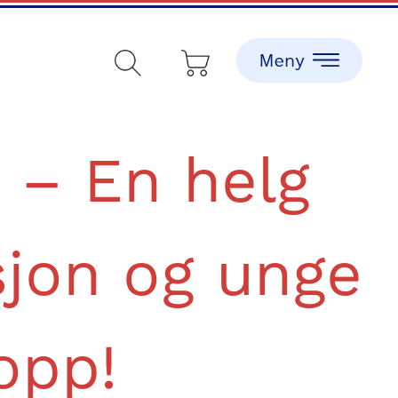
 – En helg
sjon og unge
opp!