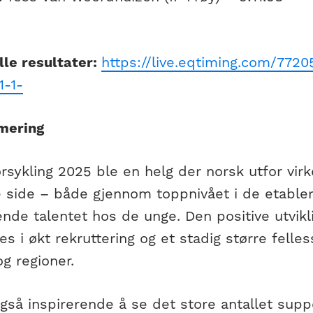
alle resultater:
https://live.eqtiming.com/7720
1-1-
ering
rsykling 2025 ble en helg der norsk utfor virke
e side – både gjennom toppnivået i de etabler
de talentet hos de unge. Den positive utvikli
es i økt rekruttering og et stadig større felle
g regioner.
gså inspirerende å se det store antallet supp