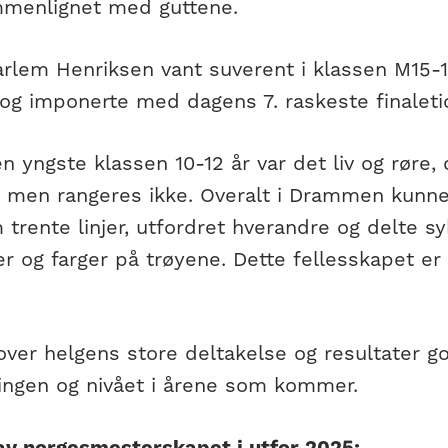
menlignet med guttene.
arlem Henriksen vant suverent i klassen M15-1
og imponerte med dagens 7. raskeste finaletid 
n yngste klassen 10-12 år var det liv og røre,
g, men rangeres ikke. Overalt i Drammen kunne
trente linjer, utfordret hverandre og delte s
r og farger på trøyene. Dette fellesskapet er
 lover helgens store deltakelse og resultater g
ringen og nivået i årene som kommer.
av norgesmesterskapet i utfor 2025: