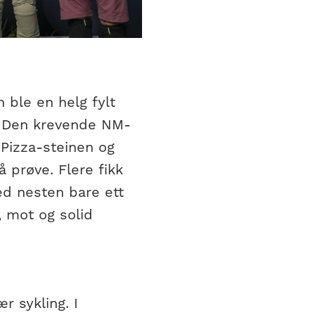
 ble en helg fylt
å. Den krevende NM-
 Pizza-steinen og
 prøve. Flere fikk
ed nesten bare ett
, mot og solid
r sykling. I