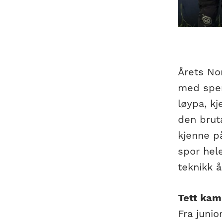
Årets No
med spen
løypa, kj
den bruta
kjenne p
spor hel
teknikk 
Tett kam
Fra junio