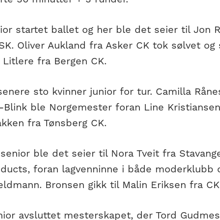
or startet ballet og her ble det seier til Jon
K. Oliver Aukland fra Asker CK tok sølvet og s
e Litlere fra Bergen CK.
enere sto kvinner junior for tur. Camilla Råne
-Blink ble Norgemester foran Line Kristiansen
akken fra Tønsberg CK.
 senior ble det seier til Nora Tveit fra Stava
oducts, foran lagvenninne i både moderklubb o
ldmann. Bronsen gikk til Malin Eriksen fra CK 
ior avsluttet mesterskapet, der Tord Gudmes