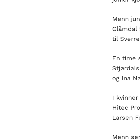
Menn juni
Glåmdal S
til Sverr
En time s
Stjørdals
og Ina N
I kvinner
Hitec Pr
Larsen Fe
Menn sen