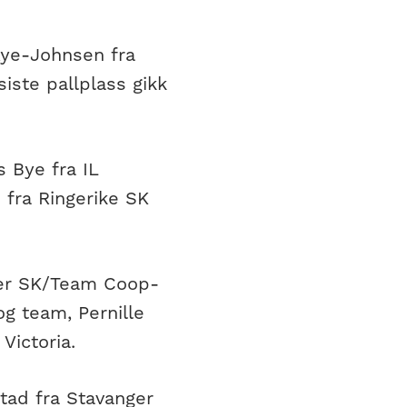
 Rye-Johnsen fra
iste pallplass gikk
s Bye fra IL
 fra Ringerike SK
nger SK/Team Coop-
g team, Pernille
Victoria.
tad fra Stavanger