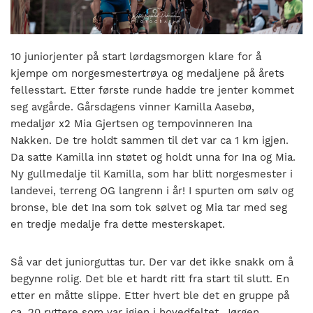
nasjonalt
til
å
bli
10 juniorjenter på start lørdagsmorgen klare for å
en
kjempe om norgesmestertrøya og medaljene på årets
folkesport.
fellesstart. Etter første runde hadde tre jenter kommet
seg avgårde. Gårsdagens vinner Kamilla Aasebø,
medaljør x2 Mia Gjertsen og tempovinneren Ina
Nakken. De tre holdt sammen til det var ca 1 km igjen.
Da satte Kamilla inn støtet og holdt unna for Ina og Mia.
Ny gullmedalje til Kamilla, som har blitt norgesmester i
landevei, terreng OG langrenn i år! I spurten om sølv og
bronse, ble det Ina som tok sølvet og Mia tar med seg
en tredje medalje fra dette mesterskapet.
Så var det juniorguttas tur. Der var det ikke snakk om å
begynne rolig. Det ble et hardt ritt fra start til slutt. En
etter en måtte slippe. Etter hvert ble det en gruppe på
ca. 20 ryttere som var igjen i hovedfeltet. Jørgen