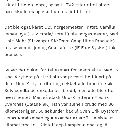
jaktet tittelen lenge, og sa til TV2 etter rittet at det
bare skulle mangle at hun tok det til slutt.
Det ble også kåret U23 norgesmester i rittet. Camilla
Rånes Bye (CK Victoria/ Torelli) ble norgesmester, Mari
Hole Mohr (Stavanger SK/Team Coop Hitec Products)
tok sølvmedaljen og Oda Laforce (IF Frøy Sykkel) tok
bronsen.
Så var det duket for fellesstart for menn elite. Med 15
Uno-X ryttere på startlista var presset helt klart på
dem. Uno-X styrte rittet og dekket alle bruddforsøk.
Selv sendte de enkelte ut i brudd, men alle ble etter
hvert hentet. Men så stakk Uno-X rytteren Fredrik
Dversnes (Dalane SK). Han var alene i brudd med 30
kilometer igjen. 50 sekunder bak lå Sven Erik Bystrøm,
Jonas Abrahamsen og Alexander Kristoff. De siste 15
kilometerne tok Kristoff opp kampen alene, og lå