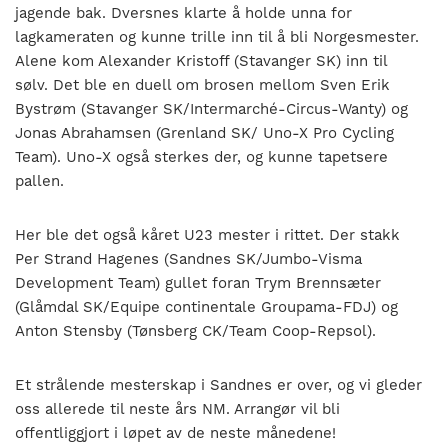
jagende bak. Dversnes klarte å holde unna for
lagkameraten og kunne trille inn til å bli Norgesmester.
Alene kom Alexander Kristoff (Stavanger SK) inn til
sølv. Det ble en duell om brosen mellom Sven Erik
Bystrøm (Stavanger SK/Intermarché-Circus-Wanty) og
Jonas Abrahamsen (Grenland SK/ Uno-X Pro Cycling
Team). Uno-X også sterkes der, og kunne tapetsere
pallen.
Her ble det også kåret U23 mester i rittet. Der stakk
Per Strand Hagenes (Sandnes SK/Jumbo-Visma
Development Team) gullet foran Trym Brennsæter
(Glåmdal SK/Equipe continentale Groupama-FDJ) og
Anton Stensby (Tønsberg CK/Team Coop-Repsol).
Et strålende mesterskap i Sandnes er over, og vi gleder
oss allerede til neste års NM. Arrangør vil bli
offentliggjort i løpet av de neste månedene!