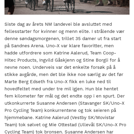
nasjonalt
til
å
bli
Siste dag av årets NM landevei ble avsluttet med
en
fellesstarter for kvinner og menn elite. I strålende vær
folkesport.
denne søndagsmorgenen, trillet 35 damer ut fra start
på Sandnes Arena. Uno-X var klare favoritter, men
hadde utfordrere som Katrine Aalerud, Team Coop-
Hitec Products, Ingvild Gåskjenn og Stine Borgli for å
nevne noen. Underveis var det enkelte forsøk på å
stikke avgårde, men det ble ikke noe særlig av det før
Marte Berg Edseth fra Uno-X fikk en luke ned til
hovedfeltet med under tre mil igjen. Hun ble hentet
fem kilometer før mål og det endte opp i en spurt. Der
utkonkurrerte Susanne Andersen (Stavanger SK/Uno-X
Pro Cycling Team) konkurrentene og tok seieren på
hjemmebane. Katrine Aalerud (Vestby SK/Movistar
Team) tok sølvet og Mie Ottestad (Ullevål SK/Uno-X Pro
Cycling Team) tok bronsen. Susanne Andersen har