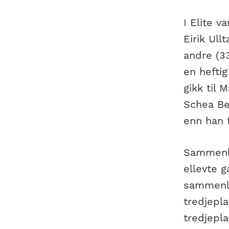
I Elite v
Eirik Ul
andre (3
en hefti
gikk til
Schea Be
enn han 
Sammenlag
ellevte g
sammenla
tredjepla
tredjepla