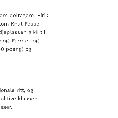
fem deltagere. Eirik
 kom Knut Fosse
eplassen gikk til
eng. Fjerde- og
50 poeng) og
onale ritt, og
 aktive klassene
sser.