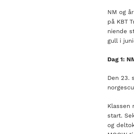
NM og år
på KBT Tr
niende st
gull i ju
Dag 1: N
Den 23. 
norgescup
Klassen m
start. Se
og deltok