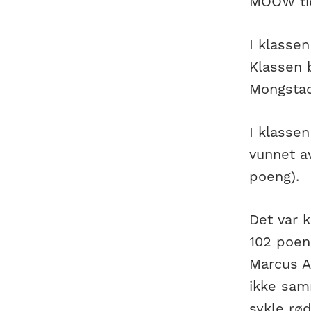
MOOW tid
I klassen
Klassen 
Mongstad
I klassen
vunnet a
poeng).
Det var k
102 poeng
Marcus A
ikke sam
sykle rød