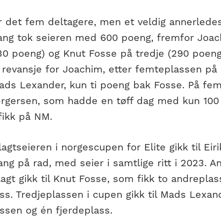
ar det fem deltagere, men et veldig annerledes
ltang tok seieren med 600 poeng, fremfor Joa
30 poeng) og Knut Fosse på tredje (290 poen
g revansje for Joachim, etter femteplassen på
 Mads Lexander, kun ti poeng bak Fosse. På fe
rgersen, som hadde en tøff dag med kun 100 
fikk på NM.
tseieren i norgescupen for Elite gikk til Eiri
ang på rad, med seier i samtlige ritt i 2023. 
gt gikk til Knut Fosse, som fikk to andreplas
ss. Tredjeplassen i cupen gikk til Mads Lexan
ssen og én fjerdeplass.