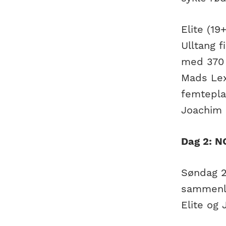
Elite (19
Ulltang 
med 370 
Mads Lex
femteplas
Joachim 
Dag 2: N
Søndag 24
sammenla
Elite og 