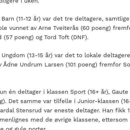
ligere i uken.
 Barn (11-12 år) var det tre deltagere, samtlig
ble vunnet av Arne Tveiterås (60 poeng) frem
 (57 poeng) og Tord Toft (DNF).
 Ungdom (13-15 år) var det to lokale deltagere
v Ådne Undrum Larsen (101 poeng) fremfor So
un én deltager i klassen Sport (16+ år), Gaute 
). Det samme var tilfelle i Junior-klassen (16-
ardal Stensrud var eneste deltager. Han fikk
menlignes med de øvrige klassene, ettersom 
e og gule porter.