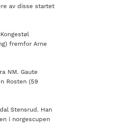
ere av disse startet
 Kongestøl
ng) fremfor Arne
fra NM. Gaute
en Rosten (59
rdal Stensrud. Han
ren i norgescupen