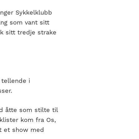
anger Sykkelklubb
ang som vant sitt
 sitt tredje strake
tellende i
ser.
 åtte som stilte til
klister kom fra Os,
sett et show med