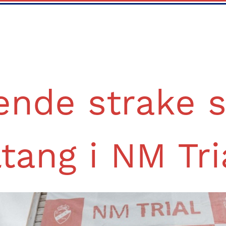
ende strake se
ltang i NM Tri