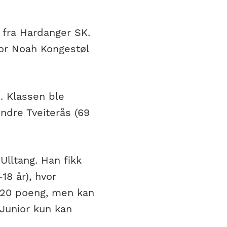
e fra Hardanger SK.
for Noah Kongestøl
. Klassen ble
ndre Tveiterås (69
Ulltang. Han fikk
18 år), hvor
 120 poeng, men kan
Junior kun kan