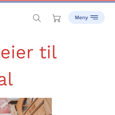
ier til
al