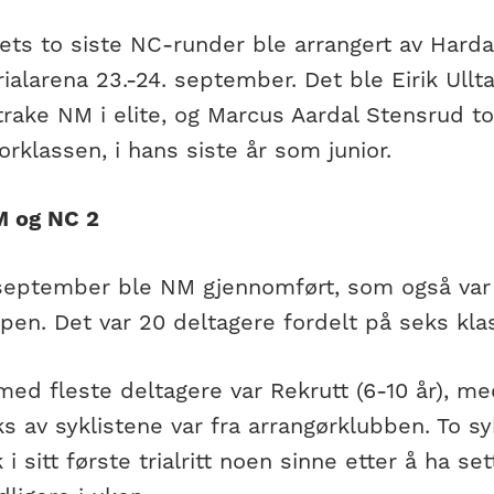
ets to siste NC-runder ble arrangert av Hard
ialarena 23.-24. september. Det ble Eirik Ullt
rake NM i elite, og Marcus Aardal Stensrud tok
niorklassen, i hans siste år som junior.
M og NC 2
september ble NM gjennomført, som også var 
en. Det var 20 deltagere fordelt på seks klas
ed fleste deltagere var Rekrutt (6-10 år), med
ks av syklistene var fra arrangørklubben. To sy
 i sitt første trialritt noen sinne etter å ha 