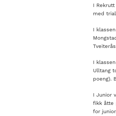
I Rekrutt
med trial
I klasse
Mongstad
Tveiterås
I klassen
Ulltang 
poeng). 
I Junior
fikk ått
for junior