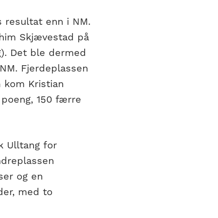
 resultat enn i NM.
chim Skjævestad på
g). Det ble dermed
 NM. Fjerdeplassen
m kom Kristian
poeng, 150 færre
k Ulltang for
Andreplassen
ser og en
der, med to