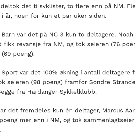
 deltok det ti syklister, to flere enn på NM. Fl
 i år, noen for kun et par uker siden.
n Barn var det på NC 3 kun to deltagere. Noah
 fikk revansje fra NM, og tok seieren (76 poe
 (69 poeng).
 Sport var det 100% økning i antall deltagere 
tok seieren (98 poeng) framfor Sondre Strand
Begge fra Hardanger Sykkelklubb.
 var det fremdeles kun én deltager, Marcus Aa
e poeng mer enn i NM, og tok sammenlagtseie
.