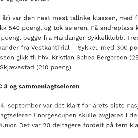
+ år) var den nest mest tallrike klassen, med 
fikk 540 poeng, og tok seieren. På andreplass
poeng, begge fra Hardanger Sykkelklubb. Tredj
ander fra VestkantTrial – Sykkel, med 300 po
sen gikk til hhv. Kristian Schea Bergersen (2
Skjævestad (210 poeng).
C 3 og sammenlagtseieren
. september var det klart for årets siste nasj
gtseieren i norgescupen skulle avgjøres i de
Junior. Det var 20 deltagere fordelt på fem kla