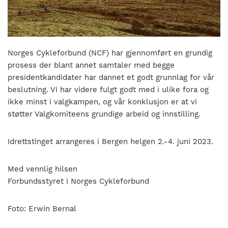
nasjonalt
til
å
bli
en
Norges Cykleforbund (NCF) har gjennomført en grundig
folkesport.
prosess der blant annet samtaler med begge
presidentkandidater har dannet et godt grunnlag for vår
beslutning. Vi har videre fulgt godt med i ulike fora og
ikke minst i valgkampen, og vår konklusjon er at vi
støtter Valgkomiteens grundige arbeid og innstilling.
Idrettstinget arrangeres i Bergen helgen 2.-4. juni 2023.
Med vennlig hilsen
Forbundsstyret i Norges Cykleforbund
Foto: Erwin Bernal