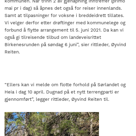
kommunen. Når trinn 2 av gjenåpning inntreffer (primo
mai pr i dag) så åpnes det også for reiser innenlands.
Samt at tilpasninger for voksne i breddeidrett tillates.
Vi velger derfor etter drøftinger med kommunelege og
forbund å flytte arrangement til 5. juni 2021. Da kan vi
også gi tilreisende tilbud om landeveisrittet
Birkenesrunden på søndag 6 juni”, sier rittleder, Øyvind
Reiten.
“Ellers kan vi melde om flotte forhold på Sørlandet og
Heia i dag 10 april. Dugnad på et nytt terrengparti er
gjennomført”, legger rittleder, Øyvind Reiten til.