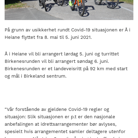
nasjonalt
til
å
bli
På grunn av usikkerhet rundt Covid-19 situasjonen er Å i
en
Heiane flyttet fra 8. mai til 5. juni 2021.
folkesport.
Å i Heiane vil bli arrangert lørdag 5. juni og turrittet
Birkenesrunden vil bli arrangert søndag 6. juni.
Birkenesrunden er et landeveisritt på 92 km med start
og mål i Birkeland sentrum.
“Vår forstående av gjeldene Covid-19 regler og
situasjon: Slik situasjonen er p.t er den nasjonale
anbefalingen at idrettsarrangementer bør avlyses,
spesielt hvis arrangementet samler deltagere utenfor