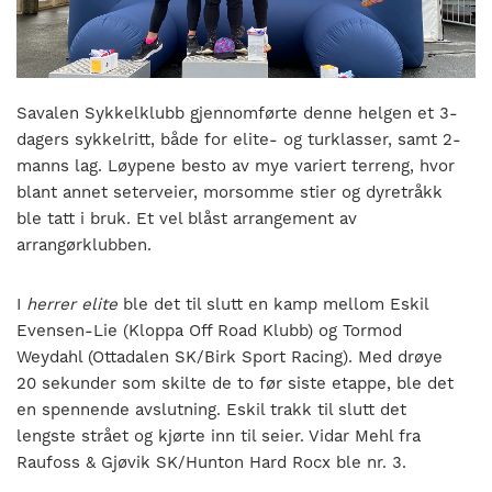
nasjonalt
til
å
bli
en
Savalen Sykkelklubb gjennomførte denne helgen et 3-
folkesport.
dagers sykkelritt, både for elite- og turklasser, samt 2-
manns lag. Løypene besto av mye variert terreng, hvor
blant annet seterveier, morsomme stier og dyretråkk
ble tatt i bruk. Et vel blåst arrangement av
arrangørklubben.
I
herrer elite
ble det til slutt en kamp mellom Eskil
Evensen-Lie (Kloppa Off Road Klubb) og Tormod
Weydahl (Ottadalen SK/Birk Sport Racing). Med drøye
20 sekunder som skilte de to før siste etappe, ble det
en spennende avslutning. Eskil trakk til slutt det
lengste strået og kjørte inn til seier. Vidar Mehl fra
Raufoss & Gjøvik SK/Hunton Hard Rocx ble nr. 3.