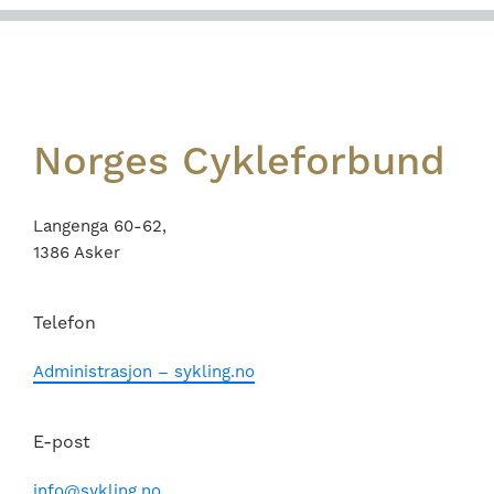
Footer
Norges Cykleforbund
Langenga 60-62,
1386 Asker
Telefon
Administrasjon – sykling.no
E-post
info@sykling.no