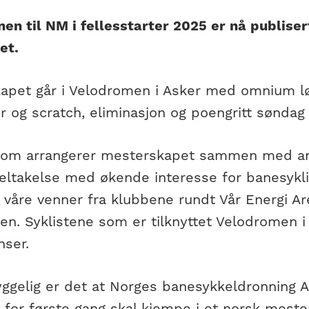
nen til NM i fellesstarter 2025 er nå publise
et.
apet går i Velodromen i Asker med omnium lø
 og scratch, eliminasjon og poengritt søndag
 som arrangerer mesterskapet sammen med an
eltakelse med økende interesse for banesykli
 våre venner fra klubbene rundt Vår Energi Ar
n. Syklistene som er tilknyttet Velodromen i
nser.
yggelig er det at Norges banesykkeldronning A
 for første gang skal kjempe i et norsk mest