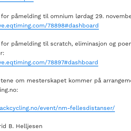
r for påmelding til omnium lørdag 29. novembe
live.eqtiming.com/78898#dashboard
 for påmelding til scratch, eliminasjon og poe
r:
live.eqtiming.com/78897#dashboard
etene om mesterskapet kommer på arrangeme
ing.no:
rackcycling.no/event/nm-fellesdistanser/
rid B. Helljesen