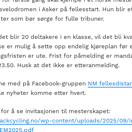
velodromen i Asker på fellesstart. Hun blir e
ter som bør sørge for fulle tribuner.
t blir 20 deltakere i en klasse, vil det bli kva
ke er mulig å sette opp endelig kjøreplan før e
gsfristen er ute. Frist for påmelding er man
3.50. Husk at det ikke er etteranmelding.
rne med på Facebook-gruppen
NM fellesdista
lle nyheter komme etter hvert.
 for å se invitasjonen til mesterskapet:
trackcycling.no/wp-content/uploads/2025/09/
EM2025.pdf