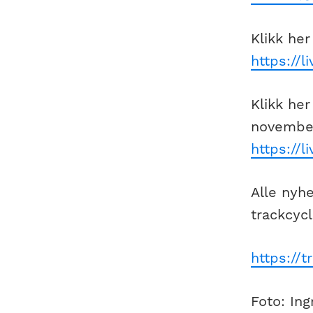
Klikk he
https://
Klikk her
novembe
https://
Alle nyh
trackcycl
https://t
Foto: Ing