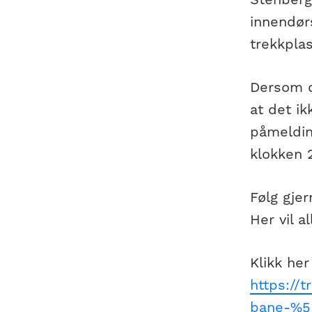
innendørs
trekkplas
Dersom de
at det ik
påmeldin
klokken 2
Følg gje
Her vil a
Klikk her
https://
bane-%5