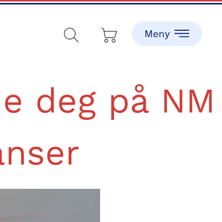
de deg på NM
anser