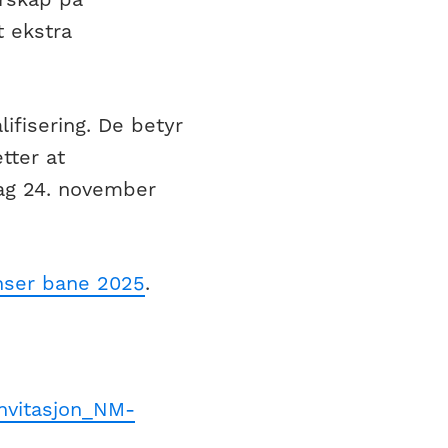
t ekstra
lifisering. De betyr
tter at
dag 24. november
nser bane 2025
.
Invitasjon_NM-