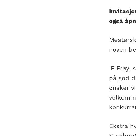
Invitasjo
også åpn
Mestersk
november
IF Frøy,
på god d
ønsker vi
velkomme
konkurra
Ekstra h
Stenberg