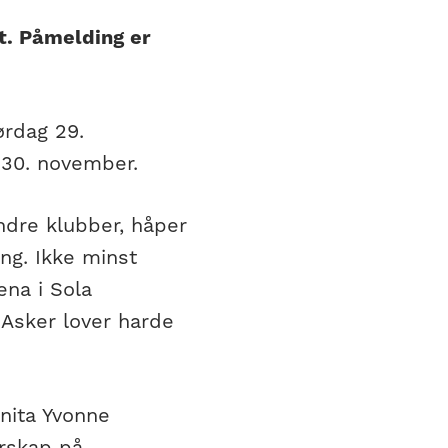
rt. Påmelding er
rdag 29.
 30. november.
dre klubber, håper
ng. Ikke minst
ena i Sola
 Asker lover harde
nita Yvonne
erskap på