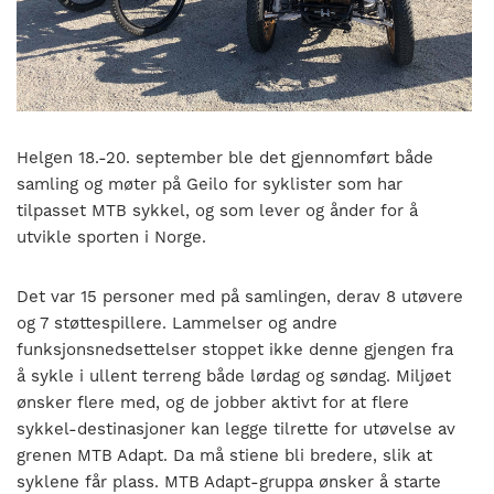
nasjonalt
til
å
bli
en
folkesport.
Helgen 18.-20. september ble det gjennomført både
samling og møter på Geilo for syklister som har
tilpasset MTB sykkel, og som lever og ånder for å
utvikle sporten i Norge.
Det var 15 personer med på samlingen, derav 8 utøvere
og 7 støttespillere. Lammelser og andre
funksjonsnedsettelser stoppet ikke denne gjengen fra
å sykle i ullent terreng både lørdag og søndag. Miljøet
ønsker flere med, og de jobber aktivt for at flere
sykkel-destinasjoner kan legge tilrette for utøvelse av
grenen MTB Adapt. Da må stiene bli bredere, slik at
syklene får plass. MTB Adapt-gruppa ønsker å starte