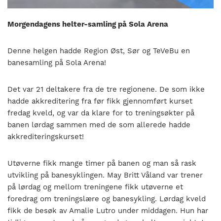
nasjonalt
til
Morgendagens helter-samling på Sola Arena
å
bli
en
Denne helgen hadde Region Øst, Sør og TeVeBu en
folkesport.
banesamling på Sola Arena!
Det var 21 deltakere fra de tre regionene. De som ikke
hadde akkreditering fra før fikk gjennomført kurset
fredag kveld, og var da klare for to treningsøkter på
banen lørdag sammen med de som allerede hadde
akkrediteringskurset!
Utøverne fikk mange timer på banen og man så rask
utvikling på banesyklingen. May Britt Våland var trener
på lørdag og mellom treningene fikk utøverne et
foredrag om treningslære og banesykling. Lørdag kveld
fikk de besøk av Amalie Lutro under middagen. Hun har