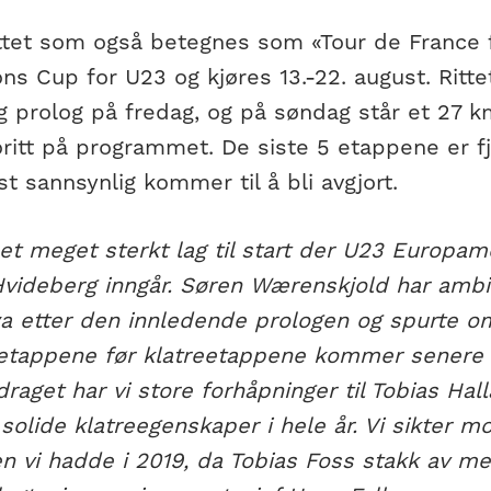
ttet som også betegnes som «Tour de France f
ns Cup for U23 og kjøres 13.-22. august. Ritt
g prolog på fredag, og på søndag står et 27 k
ritt på programmet. De siste 5 etappene er fj
st sannsynlig kommer til å bli avgjort.
r et meget sterkt lag til start der U23 Europa
Hvideberg inngår. Søren Wærenskjold har ambi
ya etter den innledende prologen og spurte o
etappene før klatreetappene kommer senere i r
aget har vi store forhåpninger til Tobias Ha
solide klatreegenskaper i hele år. Vi sikter mo
n vi hadde i 2019, da Tobias Foss stakk av m