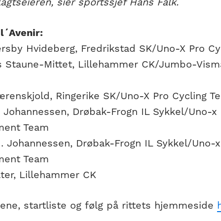
gtseieren, sier sportssjef Hans Falk.
 l´Avenir:
ersby Hvideberg, Fredrikstad SK/Uno-X Pro Cy
 Staune-Mittet, Lillehammer CK/Jumbo-Vis
renskjold, Ringerike SK/Uno-X Pro Cycling T
. Johannessen, Drøbak-Frogn IL Sykkel/Uno-x
ment Team
. Johannessen, Drøbak-Frogn IL Sykkel/Uno-
ment Team
ter, Lillehammer CK
ene, startliste og følg på rittets hjemmeside