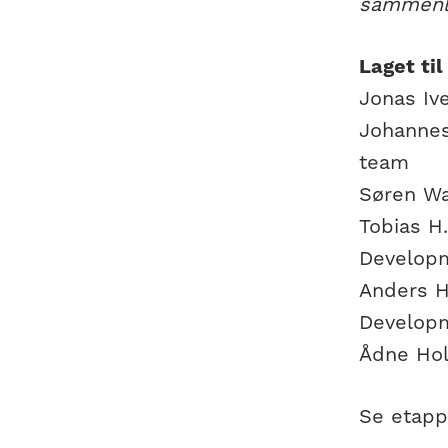
sammenla
Laget til
Jonas Iv
Johannes
team
Søren Wæ
Tobias H
Develop
Anders H
Develop
Ådne Hol
Se etapp