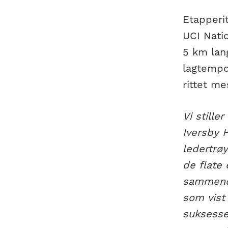
Etapperi
UCI Natio
5 km lan
lagtempo
rittet me
Vi stille
Iversby 
ledertrø
de flate 
sammendr
som vist 
suksesse