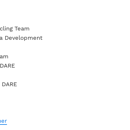
cling Team
ma Development
eam
 DARE
x DARE
her