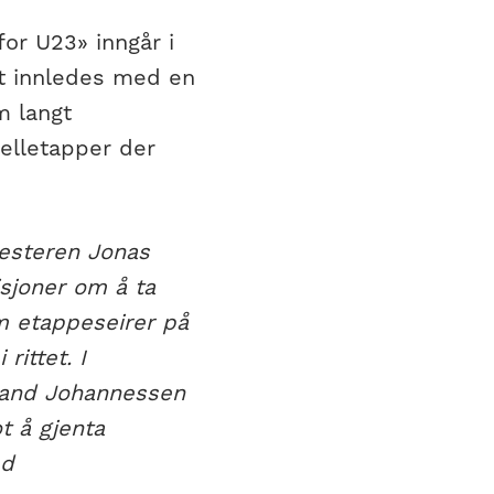
or U23» inngår i
et innledes med en
m langt
elletapper der
mesteren Jonas
sjoner om å ta
m etappeseirer på
ittet. I
lland Johannessen
t å gjenta
ed