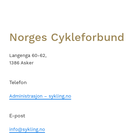
Footer
Norges Cykleforbund
Langenga 60-62,
1386 Asker
Telefon
Administrasjon – sykling.no
E-post
info@sykling.no