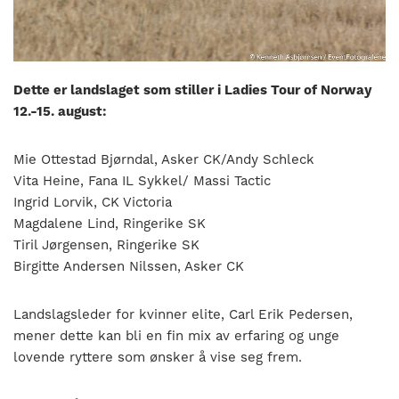
nasjonalt
til
å
bli
en
Dette er landslaget som stiller i Ladies Tour of Norway
folkesport.
12.-15. august:
Mie Ottestad Bjørndal, Asker CK/Andy Schleck
Vita Heine, Fana IL Sykkel/ Massi Tactic
Ingrid Lorvik, CK Victoria
Magdalene Lind, Ringerike SK
Tiril Jørgensen, Ringerike SK
Birgitte Andersen Nilssen, Asker CK
Landslagsleder for kvinner elite, Carl Erik Pedersen,
mener dette kan bli en fin mix av erfaring og unge
lovende ryttere som ønsker å vise seg frem.