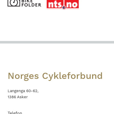
Footer
Norges Cykleforbund
Langenga 60-62,
1386 Asker
Telefon