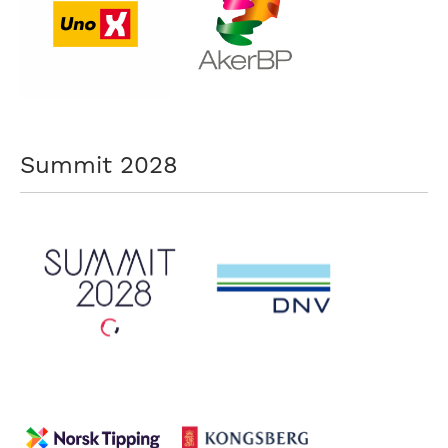
nasjonalt
til
å
bli
en
folkesport.
Summit 2028