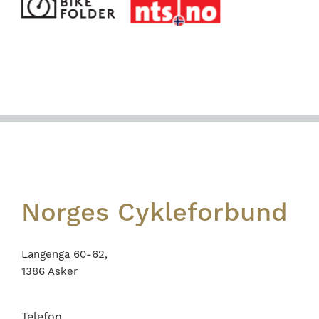
Footer
Norges Cykleforbund
Langenga 60-62,
1386 Asker
Telefon