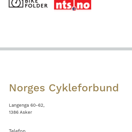
Footer
Norges Cykleforbund
Langenga 60-62,
1386 Asker
Telefon