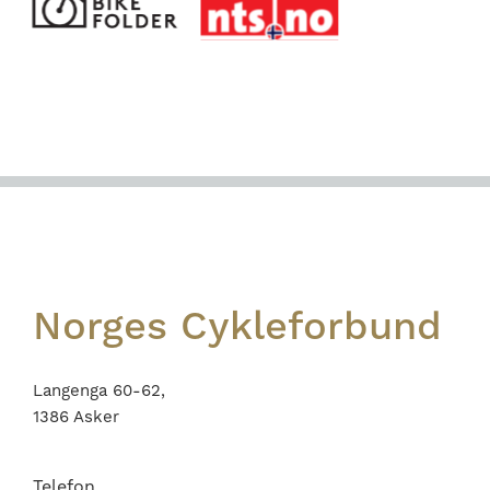
Footer
Norges Cykleforbund
Langenga 60-62,
1386 Asker
Telefon