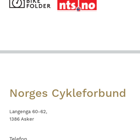
Footer
Norges Cykleforbund
Langenga 60-62,
1386 Asker
Telefon