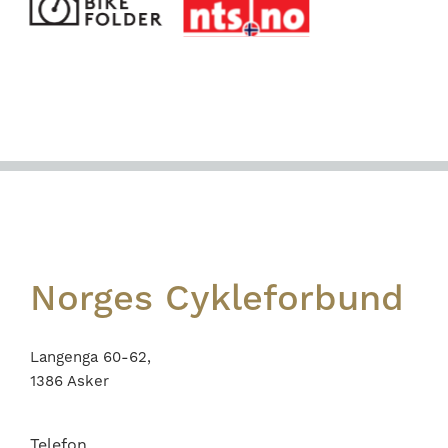
Footer
Norges Cykleforbund
Langenga 60-62,
1386 Asker
Telefon