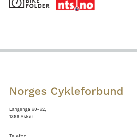
Footer
Norges Cykleforbund
Langenga 60-62,
1386 Asker
Telefon