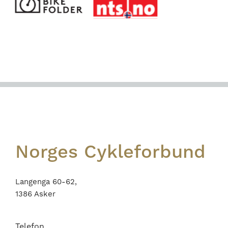
Footer
Norges Cykleforbund
Langenga 60-62,
1386 Asker
Telefon