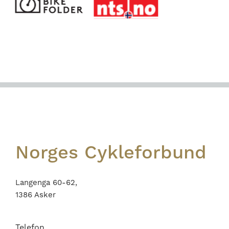
Footer
Norges Cykleforbund
Langenga 60-62,
1386 Asker
Telefon