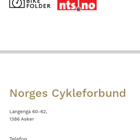
Footer
Norges Cykleforbund
Langenga 60-62,
1386 Asker
Telefon