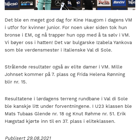
nasjonalt
til
å
Det ble en meget god dag for Kine Haugom i dagens VM
bli
i utfor for kvinner junior. For noen uker siden tok hun
en
bronse i EM, og nå trapper hun opp med å ta sølv i VM.
folkesport.
Vi bøyer oss i hatten! Det var bulgarske Izabela Yankova
som ble verdensmester i italienske Val di Sole.
Strålende resultater også av elite damer i VM. Mille
Johnset kommer på 7. plass og Frida Helena Rønning
blir nr. 15.
Resultatene i lørdagens terreng rundbane i Val di Sole
ble kanskje litt under forventningene. I U23 klassen ble
Mats Tubaas Glende nr. 18 og Knut Røhme nr. 51. Erik
Hægstad kjørte inn til en 37. plass i eliteklassen.
Publisert 29.08.2021