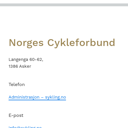
Footer
Norges Cykleforbund
Langenga 60-62,
1386 Asker
Telefon
Administrasjon – sykling.no
E-post
info@sykling.no