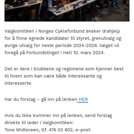
nasjonalt
til
å
bli
en
Valgkomitèen i Norges Cykleforbund ønsker drahjelp
folkesport.
for å finne egnede kandidater til styret, grenutvalg og
øvrige utvalg for neste periode 2024-2026. Valget vil
foregå på Forbundstinget i Hell 10. mars 2024.
Det er dere i klubbene og regionene som kjenner best
til hvem som kan være både interessante og
interesserte.
Har du forslag – gå inn på lenken
HER
Hvis du ikke kommer inn på lenken, send forslag
direkte til leder i Valgkomitéen:
Tone Midtsveen, tlf. 476 03 802, e-post: