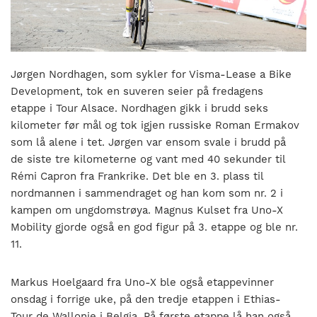
nasjonalt
til
å
bli
en
Jørgen Nordhagen, som sykler for Visma-Lease a Bike
folkesport.
Development, tok en suveren seier på fredagens
etappe i Tour Alsace. Nordhagen gikk i brudd seks
kilometer før mål og tok igjen russiske Roman Ermakov
som lå alene i tet. Jørgen var ensom svale i brudd på
de siste tre kilometerne og vant med 40 sekunder til
Rémi Capron fra Frankrike. Det ble en 3. plass til
nordmannen i sammendraget og han kom som nr. 2 i
kampen om ungdomstrøya. Magnus Kulset fra Uno-X
Mobility gjorde også en god figur på 3. etappe og ble nr.
11.
Markus Hoelgaard fra Uno-X ble også etappevinner
onsdag i forrige uke, på den tredje etappen i Ethias-
Tour de Wallonie i Belgia. På første etappe lå han også