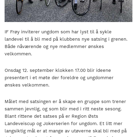
nasjonalt
til
å
bli
en
IF Frøy inviterer ungdom som har lyst til å sykle
folkesport.
landevei til å bli med på klubbens nye satsing i grenen.
Både nåværende og nye medlemmer ønskes
velkommen.
Onsdag 12. september klokken 17.00 blir ideene
presentert i et møte der foreldre og ungdommer
ønskes velkommen.
Målet med satsingen er å skape en gruppe som trener
sammen jevnlig, og som blir med i ritt neste sesong.
Blant rittene det satses på er Region Østs
Landeveiscup og Jokerserien for ungdom. Et litt mer
langsiktig mål er at mange av utøverne skal bli med på