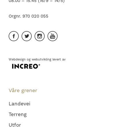
08.00 – 15.45 (16/9 – 14/5)
Orgnr. 970 020 055
Webdesign
og
webutvikling
levert av
Våre grener
Landevei
Terreng
Utfor