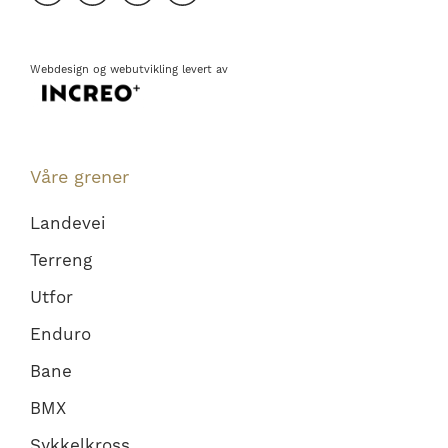
Webdesign
og
webutvikling
levert av
Våre grener
Landevei
Terreng
Utfor
Enduro
Bane
BMX
Sykkelkross