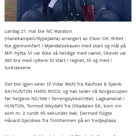
nasjonalt
til
å
bli
en
Lørdag 21. mai ble NC Maraton
folkesport.
(Hanekampen/Rypejakta) arrangert av Eiker CK. Rittet
ble gjennomført i Mjøndalsskauen med start og mål på
MIF-hytta. Vi var ikke så heldige med været, likevel var
det bra med ryttere til start i regnet, til og med i
turklassene.
Det ble igjen seier til Vidar Mehl fra Raufoss & Gjøvik
SK/HUNTON HARD ROCX, og han leder nå Norgescupen
før helgens NC/NM i Terrengsykkelrittet. Lagkamerat i
HUNTON, Tormod Weydahl fra Ottadalen SK, kom inn
som nr. 2 rundt 45 sekunder bak. Dermed fulgte
Håvard Gjeldnes fra Trollheimen på en tredjeplass.