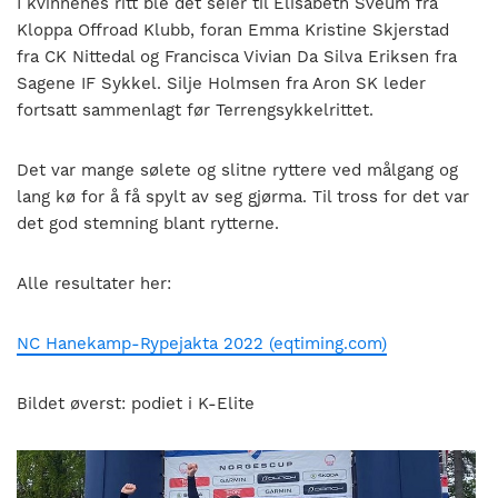
I kvinnenes ritt ble det seier til Elisabeth Sveum fra
Kloppa Offroad Klubb, foran Emma Kristine Skjerstad
fra CK Nittedal og Francisca Vivian Da Silva Eriksen fra
Sagene IF Sykkel. Silje Holmsen fra Aron SK leder
fortsatt sammenlagt før Terrengsykkelrittet.
Det var mange sølete og slitne ryttere ved målgang og
lang kø for å få spylt av seg gjørma. Til tross for det var
det god stemning blant rytterne.
Alle resultater her:
NC Hanekamp-Rypejakta 2022 (eqtiming.com)
Bildet øverst: podiet i K-Elite