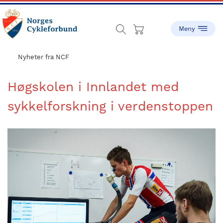
Skip
Skip
to
to
main
footer
content
sykling.no
Norges
Cykleforbund
Nyheter fra NCF
ble
stiftet
Høgskolen i Innlandet med
i
sykkelforskning i verdenstoppen
1910,
og
har
gått
fra
å
være
en
liten
idrett