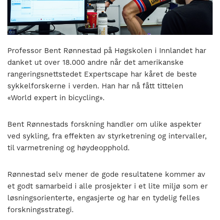
nasjonalt
til
å
bli
en
Professor Bent Rønnestad på Høgskolen i Innlandet har
folkesport.
danket ut over 18.000 andre når det amerikanske
rangeringsnettstedet Expertscape har kåret de beste
sykkelforskerne i verden. Han har nå fått tittelen
«World expert in bicycling».
Bent Rønnestads forskning handler om ulike aspekter
ved sykling, fra effekten av styrketrening og intervaller,
til varmetrening og høydeopphold.
Rønnestad selv mener de gode resultatene kommer av
et godt samarbeid i alle prosjekter i et lite miljø som er
løsningsorienterte, engasjerte og har en tydelig felles
forskningsstrategi.