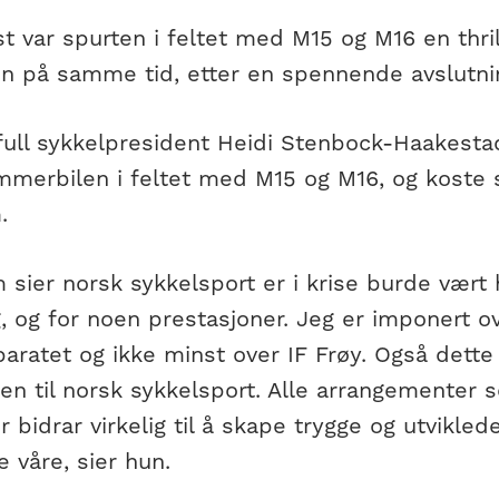
t var spurten i feltet med M15 og M16 en thri
inn på samme tid, etter en spennende avslutni
full sykkelpresident Heidi Stenbock-Haakestad
ommerbilen i feltet med M15 og M16, og koste 
.
sier norsk sykkelsport er i krise burde vært 
, og for noen prestasjoner. Jeg er imponert o
aratet og ikke minst over IF Frøy. Også dette 
en til norsk sykkelsport. Alle arrangementer s
r bidrar virkelig til å skape trygge og utvikled
e våre, sier hun.