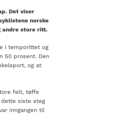
p. Det viser
syklistene norske
andre store ritt.
e i temporittet og
en 50 prosent. Den
kkelsport, og at
re felt, tøffe
dette siste steg
var inngangen til