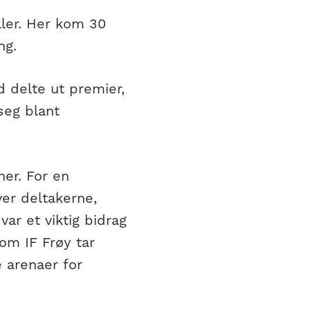
ller. Her kom 30
ng.
 delte ut premier,
seg blant
her. For en
ver deltakerne,
var et viktig bidrag
om IF Frøy tar
e arenaer for