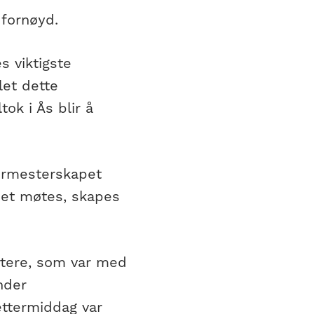
 fornøyd.
s viktigste
let dette
ok i Ås blir å
kermesterskapet
det møtes, skapes
ortere, som var med
nder
ttermiddag var