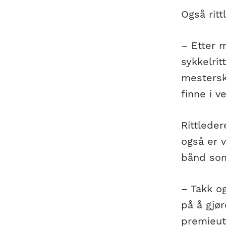
Også ritt
– Etter 
sykkelrit
mesterska
finne i 
Rittlede
også er 
bånd som
– Takk o
på å gjø
premieut