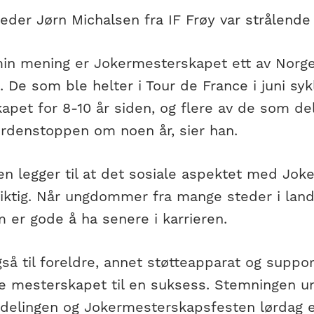
leder Jørn Michalsen fra IF Frøy var strålende
min mening er Jokermesterskapet ett av Norge
t. De som ble helter i Tour de France i juni syk
pet for 8-10 år siden, og flere av de som delt
verdenstoppen om noen år, sier han.
ren legger til at det sosiale aspektet med Jo
viktig. Når ungdommer fra mange steder i lan
 er gode å ha senere i karrieren.
gså til foreldre, annet støtteapparat og supp
re mesterskapet til en suksess. Stemningen u
delingen og Jokermesterskapsfesten lørdag e