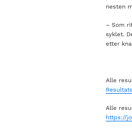
nesten ma
– Som ri
syklet. D
etter kna
Alle resu
Resultat
Alle resu
https://j