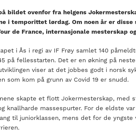
på bildet ovenfor fra helgens Jokermesterska
ne i temporittet lørdag. Om noen år er disse 
Tour de France, internasjonale mesterskap og 
pet i Ås i regi av IF Frøy samlet 140 påmeldt
45 på fellesstarten. Det er en økning på nest
utviklingen viser at det jobbes godt i norsk sy
n som kom på grunn av Covid 19 er snudd.
ne skapte et flott Jokermesterskap, med sto
g knallharde massespurter. For de eldste var 
ang til juniorklassen, mens det for de yngste 
rieren.