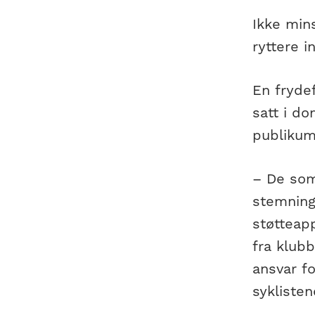
Ikke mins
ryttere 
En fryde
satt i d
publikum
– De som 
stemning
støtteapp
fra klubb
ansvar fo
syklisten