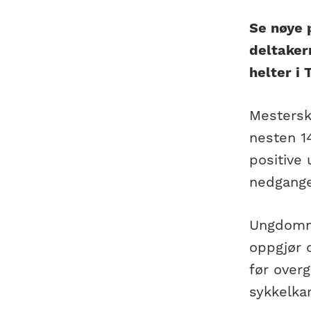
Se nøye 
deltaker
helter i 
Mesterska
nesten 1
positive 
nedgange
Ungdomme
oppgjør o
før overg
sykkelkar