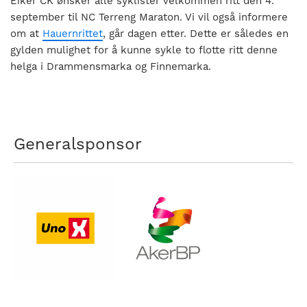
Eiker CK ønsker alle syklister velkommen ritt den 4.
nasjonalt
september til NC Terreng Maraton. Vi vil også informere
til
om at
Hauernrittet
, går dagen etter. Dette er således en
å
gylden mulighet for å kunne sykle to flotte ritt denne
bli
helga i Drammensmarka og Finnemarka.
en
folkesport.
Generalsponsor