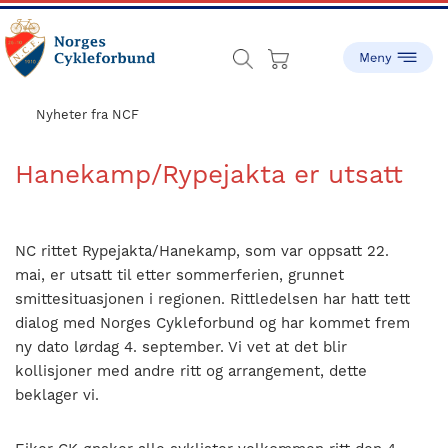
Skip
Skip
to
to
main
footer
content
sykling.no
Norges
Cykleforbund
Nyheter fra NCF
ble
stiftet
Hanekamp/Rypejakta er utsatt
i
1910,
og
NC rittet Rypejakta/Hanekamp, som var oppsatt 22.
har
mai, er utsatt til etter sommerferien, grunnet
gått
smittesituasjonen i regionen. Rittledelsen har hatt tett
fra
dialog med Norges Cykleforbund og har kommet frem
å
ny dato lørdag 4. september. Vi vet at det blir
være
kollisjoner med andre ritt og arrangement, dette
en
beklager vi.
liten
idrett