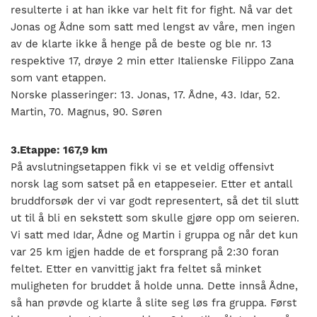
resulterte i at han ikke var helt fit for fight. Nå var det
Jonas og Ådne som satt med lengst av våre, men ingen
av de klarte ikke å henge på de beste og ble nr. 13
respektive 17, drøye 2 min etter Italienske Filippo Zana
som vant etappen.
Norske plasseringer: 13. Jonas, 17. Ådne, 43. Idar, 52.
Martin, 70. Magnus, 90. Søren
3.Etappe: 167,9 km
På avslutningsetappen fikk vi se et veldig offensivt
norsk lag som satset på en etappeseier. Etter et antall
bruddforsøk der vi var godt representert, så det til slutt
ut til å bli en sekstett som skulle gjøre opp om seieren.
Vi satt med Idar, Ådne og Martin i gruppa og når det kun
var 25 km igjen hadde de et forsprang på 2:30 foran
feltet. Etter en vanvittig jakt fra feltet så minket
muligheten for bruddet å holde unna. Dette innså Ådne,
så han prøvde og klarte å slite seg løs fra gruppa. Først