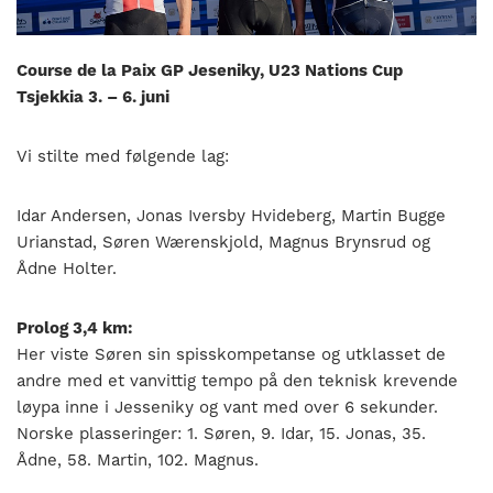
nasjonalt
til
å
Course de la Paix GP Jeseniky, U23 Nations Cup
bli
Tsjekkia 3. – 6. juni
en
folkesport.
Vi stilte med følgende lag:
Idar Andersen, Jonas Iversby Hvideberg, Martin Bugge
Urianstad, Søren Wærenskjold, Magnus Brynsrud og
Ådne Holter.
Prolog 3,4 km:
Her viste Søren sin spisskompetanse og utklasset de
andre med et vanvittig tempo på den teknisk krevende
løypa inne i Jesseniky og vant med over 6 sekunder.
Norske plasseringer: 1. Søren, 9. Idar, 15. Jonas, 35.
Ådne, 58. Martin, 102. Magnus.