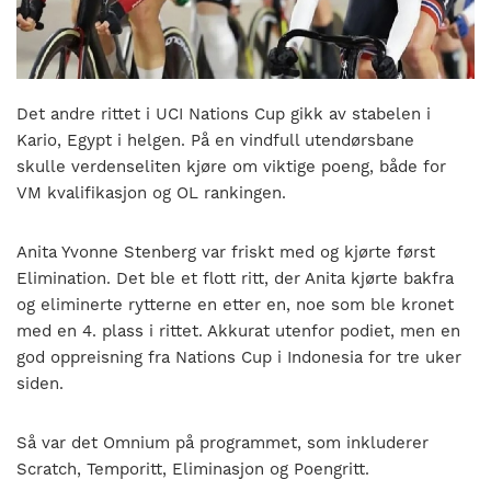
nasjonalt
til
å
bli
en
Det andre rittet i UCI Nations Cup gikk av stabelen i
folkesport.
Kario, Egypt i helgen. På en vindfull utendørsbane
skulle verdenseliten kjøre om viktige poeng, både for
VM kvalifikasjon og OL rankingen.
Anita Yvonne Stenberg var friskt med og kjørte først
Elimination. Det ble et flott ritt, der Anita kjørte bakfra
og eliminerte rytterne en etter en, noe som ble kronet
med en 4. plass i rittet. Akkurat utenfor podiet, men en
god oppreisning fra Nations Cup i Indonesia for tre uker
siden.
Så var det Omnium på programmet, som inkluderer
Scratch, Temporitt, Eliminasjon og Poengritt.