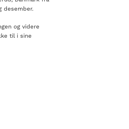
g desember.
gen og videre
e til i sine