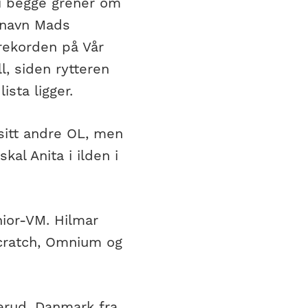
 i begge grener om
d navn Mads
rekorden på Vår
l, siden rytteren
ista ligger.
 sitt andre OL, men
kal Anita i ilden i
unior-VM. Hilmar
 Scratch, Omnium og
lerud, Danmark fra