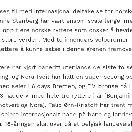
seg til med internasjonal deltakelse for norsk
onne Stenberg har vært ensom svale lenge, m
opp flere norske ryttere som ønsker å hevde
n store verden. Med to innendørs velodromer i
 lettere å kunne satse i denne grenen fremove
tere har kjørt baneritt utenlands de siste to 
ing, og Nora Tveit har hatt en super sesong s
med seier i 6 days Bremen, og EM bronse nå i j
3 hadde vi med hele tre ryttere i år (Benjamin
ndtveit og Nora). Felix Ørn-Kristoff har trent
e seiere internasjonalt både på bane og lande
 18-åringen skal over på et belgisk landeveis