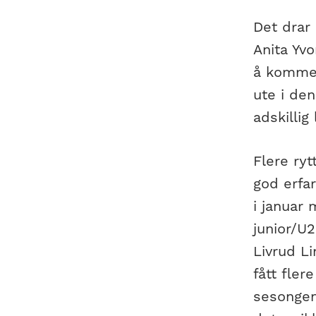
Det drar 
Anita Yv
å komme 
ute i de
adskillig
Flere ryt
god erfar
i januar 
junior/U2
Livrud Li
fått fler
sesongen.