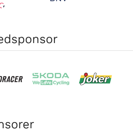
edsponsor
nsorer