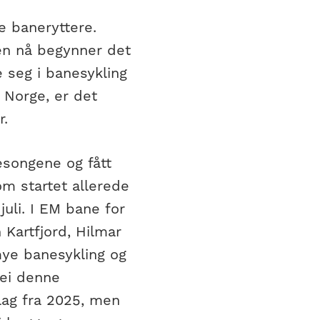
e baneryttere.
en nå begynner det
 seg i banesykling
 Norge, er det
r.
sesongene og fått
om startet allerede
uli. I EM bane for
 Kartfjord, Hilmar
 mye banesykling og
vei denne
lag fra 2025, men