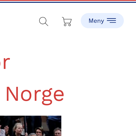
r
 Norge