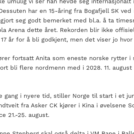
ke umulig vi ser han hevde seg internasjonalt
 Dessuten har en 15-åring fra Bogafjell SK ve
 gjort seg godt bemerket med bl.a. å ta times
la Arena dette året. Rekorden blir ikke offisiel
7 år for å bli godkjent, men det viser jo hvor l
jører fortsatt Anita som eneste norske rytter i
ort bli flere nordmenn med i 2028. 11. august s
e gang i nyere tid, stiller Norge til start i et j
ndtveit fra Asker CK kjører i Kina i øvelsene
ce 21.-25. august.
onne Stenberg skal også delta i VM Bane i Bal