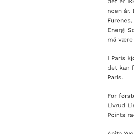
det er ik
noen år.
Furenes,
Energi So
må være 1
I Paris k
det kan f
Paris.
For først
Livrud Li
Points ra
Anita Yv