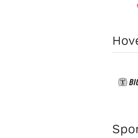
Hov
Spo