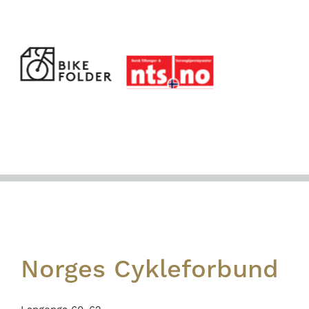
Footer
Norges Cykleforbund