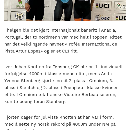
nasjonalt
til
å
bli
en
I helgen ble det kjørt internasjonalt baneritt i Anadia,
folkesport.
Portugal, der to nordmenn var med helt i toppen. Rittet
har det velklingende navnet «Trofèu Internactional de
Pista Artur Lopez» og er et CL1 ritt.
Iver Johan Knotten fra Tønsberg CK ble nr. 1 i individuell
forfølgelse 4000m i klasse menn elite, mens Anita
Yvonne Stenberg kjørte inn til 2. plass i Omnium, 3.
plass i Scratch og 2. plass i Poengløp i klasse kvinner
elite. I Omnium tok franske Victoire Berteau seieren,
kun to poeng foran Stenberg.
Fjorten dager før jul viste Knotten at han var i form,
med å sette ny norsk rekord på 4000m under NM på