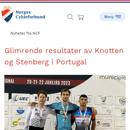
Skip
Skip
to
to
main
footer
content
sykling.no
Norges
Cykleforbund
Nyheter fra NCF
ble
stiftet
Glimrende resultater av Knotten
i
og Stenberg i Portugal
1910,
og
har
gått
fra
å
være
en
liten
idrett