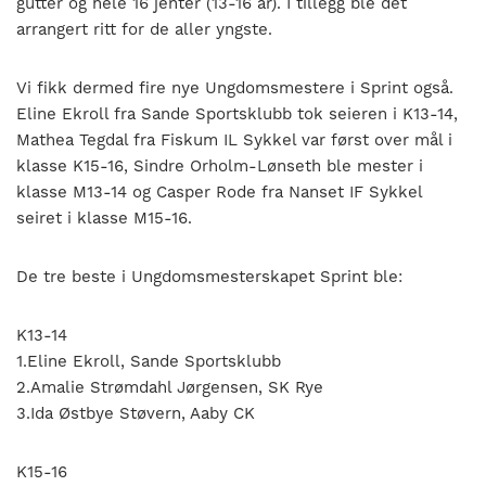
gutter og hele 16 jenter (13-16 år). I tillegg ble det
arrangert ritt for de aller yngste.
Vi fikk dermed fire nye Ungdomsmestere i Sprint også.
Eline Ekroll fra Sande Sportsklubb tok seieren i K13-14,
Mathea Tegdal fra Fiskum IL Sykkel var først over mål i
klasse K15-16, Sindre Orholm-Lønseth ble mester i
klasse M13-14 og Casper Rode fra Nanset IF Sykkel
seiret i klasse M15-16.
De tre beste i Ungdomsmesterskapet Sprint ble:
K13-14
1.Eline Ekroll, Sande Sportsklubb
2.Amalie Strømdahl Jørgensen, SK Rye
3.Ida Østbye Støvern, Aaby CK
K15-16