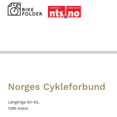
Footer
Norges Cykleforbund
Langenga 60-62,
1386 Asker