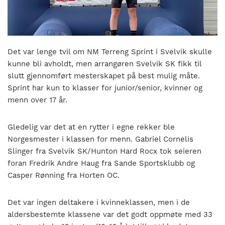
nasjonalt
til
å
bli
en
Det var lenge tvil om NM Terreng Sprint i Svelvik skulle
folkesport.
kunne bli avholdt, men arrangøren Svelvik SK fikk til
slutt gjennomført mesterskapet på best mulig måte.
Sprint har kun to klasser for junior/senior, kvinner og
menn over 17 år.
Gledelig var det at en rytter i egne rekker ble
Norgesmester i klassen for menn. Gabriel Cornelis
Slinger fra Svelvik SK/Hunton Hard Rocx tok seieren
foran Fredrik Andre Haug fra Sande Sportsklubb og
Casper Rønning fra Horten OC.
Det var ingen deltakere i kvinneklassen, men i de
aldersbestemte klassene var det godt oppmøte med 33