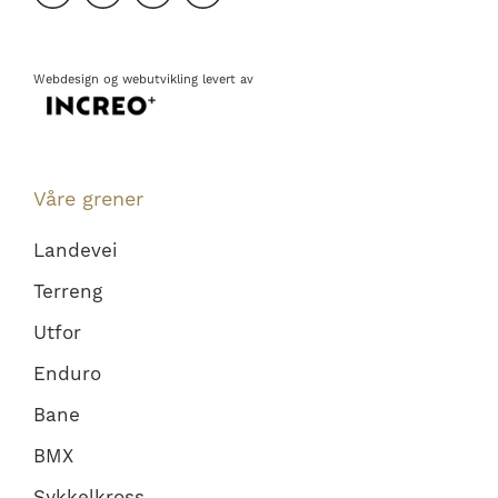
Webdesign
og
webutvikling
levert av
Våre grener
Landevei
Terreng
Utfor
Enduro
Bane
BMX
Sykkelkross