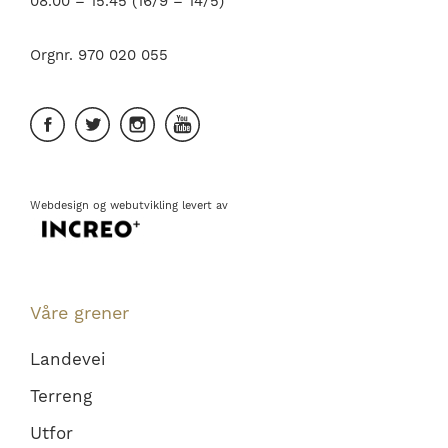
08.00 – 15.45 (16/9 – 14/5)
Orgnr. 970 020 055
Webdesign
og
webutvikling
levert av
Våre grener
Landevei
Terreng
Utfor