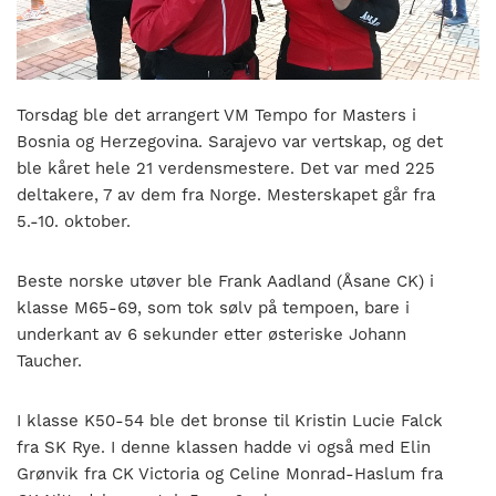
nasjonalt
til
å
bli
en
Torsdag ble det arrangert VM Tempo for Masters i
folkesport.
Bosnia og Herzegovina. Sarajevo var vertskap, og det
ble kåret hele 21 verdensmestere. Det var med 225
deltakere, 7 av dem fra Norge. Mesterskapet går fra
5.-10. oktober.
Beste norske utøver ble Frank Aadland (Åsane CK) i
klasse M65-69, som tok sølv på tempoen, bare i
underkant av 6 sekunder etter østeriske Johann
Taucher.
I klasse K50-54 ble det bronse til Kristin Lucie Falck
fra SK Rye. I denne klassen hadde vi også med Elin
Grønvik fra CK Victoria og Celine Monrad-Haslum fra