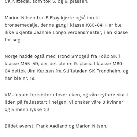
CK Nittedal, som tok 5. og 6. plassen.
Marion Nilsen fra IF Frøy kjørte også inn til
bronsemedalje, denne gang i klasse K60-64. Her ble
ikke ukjente Jeannie Longo verdensmester, i en klasse
for seg.
Norge hadde også med Trond Smogeli fra Follo SK i
klasse M55-59, der det ble en 9. plass. I klasse M60-
64 deltok Jim Karlsen fra Stiftstaden SK Trondheim, og
han ble nr. 19.
VM-festen fortsetter utover uken, og våre ryttere skal i
ilden på fellesstart i helgen. Vi ønsker våre 3 kvinner
og 5 menn lykke til!
Bildet øverst: Frank Aadland og Marion Nilsen.