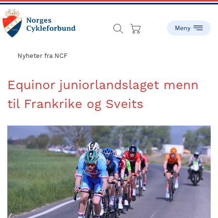
Skip
Skip
to
to
main
footer
content
sykling.no
Norges
Cykleforbund
Nyheter fra NCF
ble
stiftet
Equinor juniorlandslaget menn
i
til Frankrike og Sveits
1910,
og
har
gått
fra
å
være
en
liten
idrett