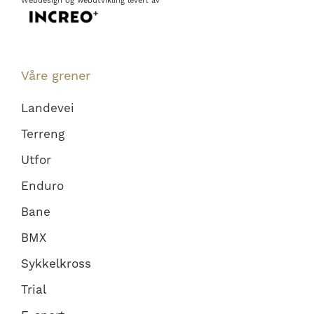
Webdesign
og
webutvikling
levert av
Våre grener
Landevei
Terreng
Utfor
Enduro
Bane
BMX
Sykkelkross
Trial