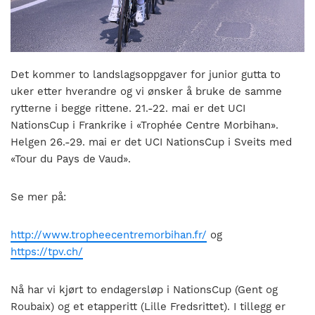
nasjonalt
til
å
bli
en
Det kommer to landslagsoppgaver for junior gutta to
folkesport.
uker etter hverandre og vi ønsker å bruke de samme
rytterne i begge rittene. 21.-22. mai er det UCI
NationsCup i Frankrike i «Trophée Centre Morbihan».
Helgen 26.-29. mai er det UCI NationsCup i Sveits med
«Tour du Pays de Vaud».
Se mer på:
http://www.tropheecentremorbihan.fr/
og
https://tpv.ch/
Nå har vi kjørt to endagersløp i NationsCup (Gent og
Roubaix) og et etapperitt (Lille Fredsrittet). I tillegg er