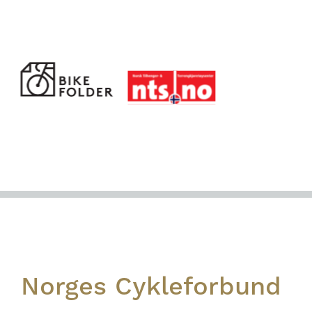
Footer
Norges Cykleforbund