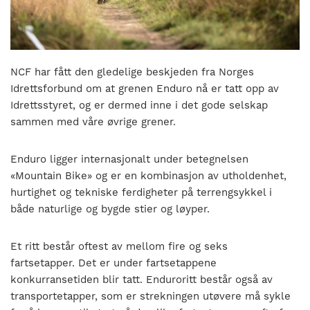
nasjonalt
til
å
bli
en
NCF har fått den gledelige beskjeden fra Norges
folkesport.
Idrettsforbund om at grenen Enduro nå er tatt opp av
Idrettsstyret, og er dermed inne i det gode selskap
sammen med våre øvrige grener.
Enduro ligger internasjonalt under betegnelsen
«Mountain Bike» og er en kombinasjon av utholdenhet,
hurtighet og tekniske ferdigheter på terrengsykkel i
både naturlige og bygde stier og løyper.
Et ritt består oftest av mellom fire og seks
fartsetapper. Det er under fartsetappene
konkurransetiden blir tatt. Enduroritt består også av
transportetapper, som er strekningen utøvere må sykle