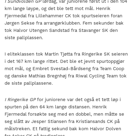
I Sundvolden GP
lørdag, var juniorene først ut i den 104
km lange løype, og det ble tett mot mål. Henrik
Fjermedal fra Lillehammer CK tok spurtseieren foran
Jørgen Sekse fra arrangørklubben. Fem sekunder bak
tok Halvor Utengen Sandstad fra Stavanger SK den
siste pallplassen.
I eliteklassen tok Martin Tjøtta fra Ringerike SK seieren
i det 167 km lange rittet. Det ble et jevnt spurtoppgjør
mot mål, og Embret Svestad-Bårdseng fra Team Coop
og danske Mathias Bregnhøj fra Riwal Cycling Team tok
de siste pallplassene.
I Ringerike GP
for juniorene var det også et tett løp i
spurten på den 64 km lange distansen. Henrik
Fjermedal forsøkte seg med en dobbel, men måtte se
seg slått av Jesper Stiansen fra Kristiansands CK på
målstreken. Et fattig sekund bak kom Halvor Dolven
fra Asker CK på tredjeplass.