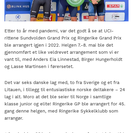
nasjonalt
til
å
bli
en
Etter to år med pandemi, var det godt å se at UCI-
folkesport.
rittene Sundvolden Grand Prix og Ringerike Grand Prix
ble arrangert igjen i 2022. Helgen 7.-8. mai ble det
gjennomført et like veldrevet arrangement som vi er
vant til, med Anders Eia Linnestad, Birger Hungerholdt
og Lasse Martinsen i førersetet.
Det var seks danske lag med, to fra Sverige og et fra
Litauen, i tillegg til entusiastiske norske deltakere – 24
lag i alt. Moro at det ble seier til Norge i samtlige
klasse junior og elite! Ringerike GP ble arrangert for 45.
gang denne helgen, med Ringerike Sykkelklubb som
arrangør.