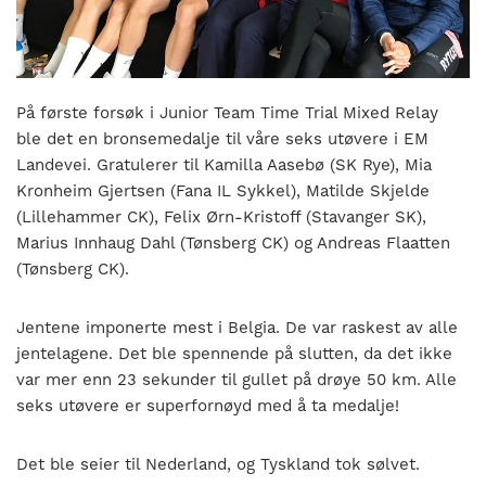
nasjonalt
til
å
bli
en
På første forsøk i Junior Team Time Trial Mixed Relay
folkesport.
ble det en bronsemedalje til våre seks utøvere i EM
Landevei. Gratulerer til Kamilla Aasebø (SK Rye), Mia
Kronheim Gjertsen (Fana IL Sykkel), Matilde Skjelde
(Lillehammer CK), Felix Ørn-Kristoff (Stavanger SK),
Marius Innhaug Dahl (Tønsberg CK) og Andreas Flaatten
(Tønsberg CK).
Jentene imponerte mest i Belgia. De var raskest av alle
jentelagene. Det ble spennende på slutten, da det ikke
var mer enn 23 sekunder til gullet på drøye 50 km. Alle
seks utøvere er superfornøyd med å ta medalje!
Det ble seier til Nederland, og Tyskland tok sølvet.