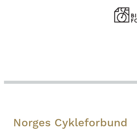
Footer
Norges Cykleforbund