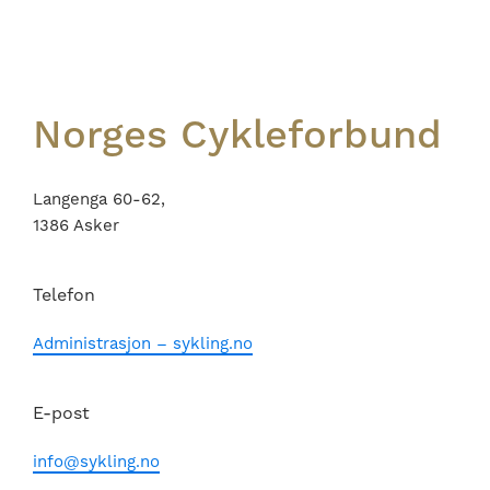
Footer
Norges Cykleforbund
Langenga 60-62,
1386 Asker
Telefon
Administrasjon – sykling.no
E-post
info@sykling.no