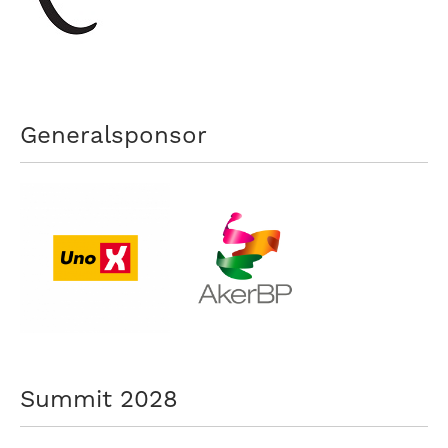
nasjonalt
til
å
bli
en
folkesport.
Generalsponsor
Summit 2028