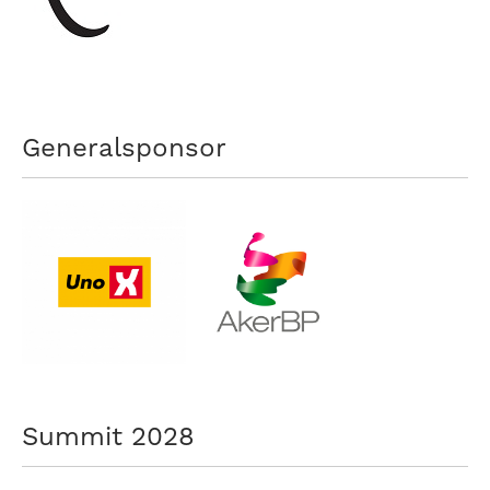
nasjonalt
til
å
bli
en
folkesport.
Generalsponsor
Summit 2028