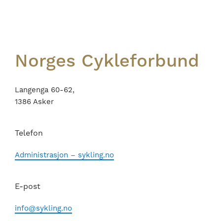
Footer
Norges Cykleforbund
Langenga 60-62,
1386 Asker
Telefon
Administrasjon – sykling.no
E-post
info@sykling.no