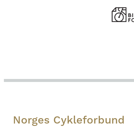
Footer
Norges Cykleforbund